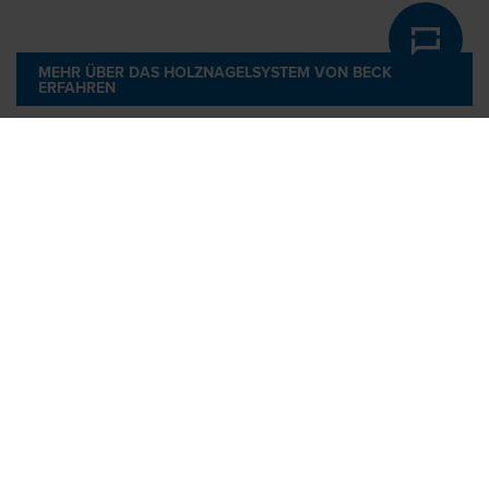
MEHR ÜBER DAS HOLZNAGELSYSTEM VON BECK
ERFAHREN