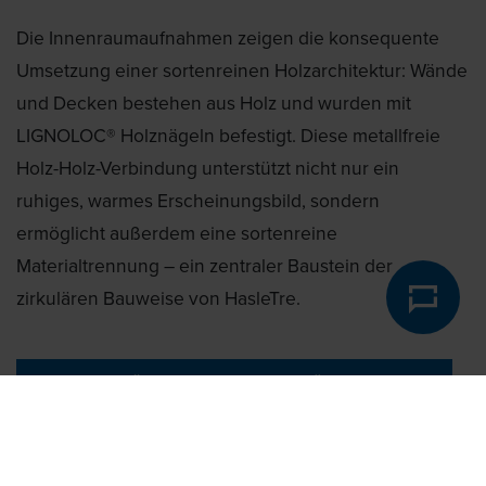
Die Innenraumaufnahmen zeigen die konsequente
Umsetzung einer sortenreinen Holzarchitektur: Wände
und Decken bestehen aus Holz und wurden mit
LIGNOLOC® Holznägeln befestigt. Diese metallfreie
Holz-Holz-Verbindung unterstützt nicht nur ein
ruhiges, warmes Erscheinungsbild, sondern
ermöglicht außerdem eine sortenreine
Materialtrennung – ein zentraler Baustein der
zirkulären Bauweise von HasleTre.
JETZT MEHR ÜBER LIGNOLOC® HOLZNÄGEL ERFAHREN