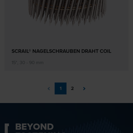
SCRAIL® NAGELSCHRAUBEN DRAHT COIL
15°, 30 - 90 mm
1
2
BEYOND