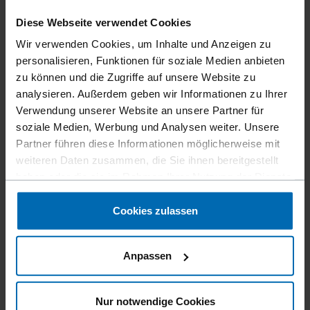
Diese Webseite verwendet Cookies
Wir verwenden Cookies, um Inhalte und Anzeigen zu
personalisieren, Funktionen für soziale Medien anbieten
Befestigungsmittel
Nägel
Streifen­nägel
//
/
//
/
zu können und die Zugriffe auf unsere Website zu
PLASTIK STREIFEN JUMBO
analysieren. Außerdem geben wir Informationen zu Ihrer
NÄGEL
Verwendung unserer Website an unsere Partner für
soziale Medien, Werbung und Analysen weiter. Unsere
Partner führen diese Informationen möglicherweise mit
weiteren Daten zusammen, die Sie ihnen bereitgestellt
Jumbo Nägel starten ab einer Länge von 100 mm und sind
haben oder die sie im Rahmen Ihrer Nutzung der Dienste
ideal für Anwendungen im konstruktiven Holzbau mit
gesammelt haben.
dauerhaft statischer Beanspruchung.
Cookies zulassen
Magazinierung
Plastik Streifen
Anpassen
Grad Magazinierung
28°
Nur notwendige Cookies