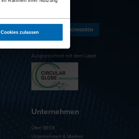
ie im Rahmen Ihrer Nutzung
NEWSLETTER ABONNIEREN
Cookies zulassen
Ausgezeichnet mit dem Label
Unternehmen
Über BECK
Unternehmen & Marken