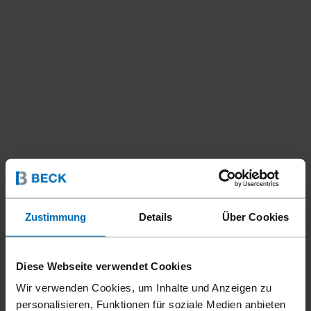
Zustimmung
Details
Über Cookies
Befestigungsmittel
Nägel
Streifen­nägel
//
/
//
/
PLASTIK STREIFEN JOIST
Diese Webseite verwendet Cookies
HANGER NÄGEL
Wir verwenden Cookies, um Inhalte und Anzeigen zu
personalisieren, Funktionen für soziale Medien anbieten