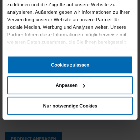
zu können und die Zugriffe auf unsere Website zu
Ideale Lösung
zur Befestigung von Balkenschuhen und
analysieren. Außerdem geben wir Informationen zu Ihrer
vorgebohrten Platten, für Holzverbindungen im
Verwendung unserer Website an unsere Partner für
konstruktiven Holzbau.
soziale Medien, Werbung und Analysen weiter. Unsere
Partner führen diese Informationen möglicherweise mit
weiteren Daten zusammen, die Sie ihnen bereitgestellt
Magazinierung
haben oder die sie im Rahmen Ihrer Nutzung der Dienste
Plastik Streifen
gesammelt haben.
Grad Magazinierung
Cookies zulassen
20°
Länge
Anpassen
39 - 63 mm | 1 1/2 - 2 1/2"
Durchmesser
Nur notwendige Cookies
3,3 - 4,2 mm | 0,13 - 0,16"
PRODUKT ANFRAGEN