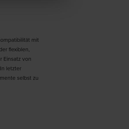
patibilität mit
r flexiblen,
r Einsatz von
n letzter
emente selbst zu