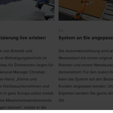
03
sierung live erleben
System an Sie angepass
le von Robotik und
Die Automationslösung wird a
er Befestigungstechnik im
Messestand mit einem origina
bau für Zimmereien liegen für
Roboter und einem Wandaussc
eneral Manager Christian
demonstriert. Für den realen E
er Hand: „Kleine und
kann das System auf den Bedar
ße Holzbauunternehmen und
Kunden angepasst werden. Un
 in ganz Europa sollen metall-
Experten beraten Sie gerne dir
reie Massivholzwandelemente
Ort.
igen können“, erklärt er die