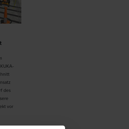
t
m
l KUKA-
hnitt
insatz
f des
sere
ekt vor