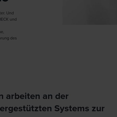
ter. Und
 BECK und
me,
hrung des
 arbeiten an der
tergestützten Systems zur