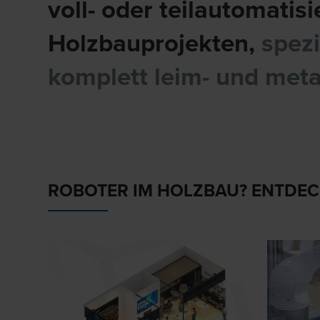
voll- oder teilautomatis
Holzbauprojekten,
spez
komplett leim- und met
ROBOTER IM HOLZBAU? ENTDECK