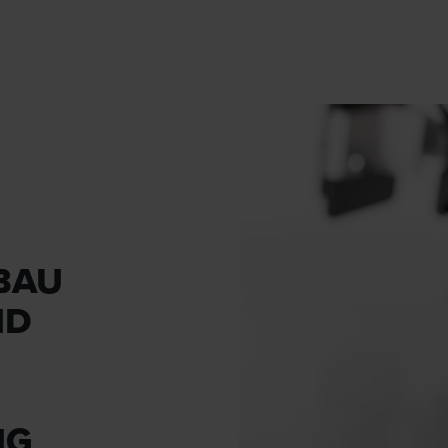
BAU
ND
NG