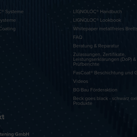
® Systeme
LIGNOLOC® Handbuch
Systeme
LIGNOLOC® Lookbook
Coating
Whitepaper metallfreies Brett
FAQ
Beratung & Reparatur
Zulassungen, Zertifikate,
Leistungserklärungen (DoP) &
Prüfberichte
FasCoat® Beschichtung und G
Videos
BG Bau Förderaktion
Beck goes black - schwarz oxi
Produkte
kt
tening GmbH