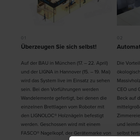
01
02
Überzeugen Sie sich selbst!
Automati
Auf der BAU in München (17. – 22. April)
Die Vortei
und der LIGNA in Hannover (15. – 19. Mai)
ökologisch
wird das System live im Einsatz zu sehen
Massivholz
sein. Bei den Vorführungen werden
CEO und G
Wandelemente gefertigt, bei denen die
Beck auf d
einzelnen Brettlagen vom Roboter mit
mittelgro
den LIGNOLOC® Holznägeln befestigt
Zimmereien
werden. Geschossen wird mit einem
und leimf
FASCO® Nagelkopf, der Gerätemarke von
selbst fert