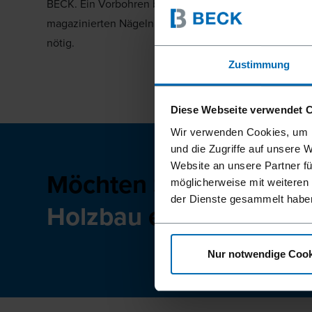
BECK. Ein Vorbohren bei den
Vision hin
magazinierten Nägeln aus Holz nicht
nötig.
Zustimmung
Diese Webseite verwendet 
Wir verwenden Cookies, um I
und die Zugriffe auf unsere 
Website an unsere Partner fü
Möchten Sie mehr übe
möglicherweise mit weiteren
der Dienste gesammelt habe
Holzbau
erfahren?
Nur notwendige Cook