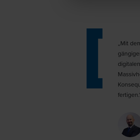
„Mit de
gängige
digital
Massivho
Konseque
fertigen.