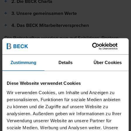
2. Die BECK Charta
3. Unsere gemeinsamen Werte
4. Das BECK Mitarbeiterversprechen
Die Botschaften werden nun auf Schildern, Postern
und Tischaufstellern im gesamten Unternehmen
kommuniziert. Inhalte und Materialien wurden in einer
Zustimmung
Details
Über Cookies
internen Kick-Off-Veranstaltung präsentiert, während
der alle Workshopteilnehmer die BECK Charta
unterschrieben. Ab sofort ist diese als rund vier Mal
Diese Webseite verwendet Cookies
eineinhalb Meter große Tafel an prominenter Stelle im
Wir verwenden Cookies, um Inhalte und Anzeigen zu
Unternehmen zu finden. Auch in weiteren Bereichen
personalisieren, Funktionen für soziale Medien anbieten
zu können und die Zugriffe auf unsere Website zu
des Firmenareals werden die Inhalte präsent sein.
analysieren. Außerdem geben wir Informationen zu Ihrer
Darüber hinaus wurde das Marken-Paket an alle
Verwendung unserer Website an unsere Partner für
Abteilungs-, Gruppen- und Teamleiter übergeben, die
soziale Medien, Werbung und Analysen weiter. Unsere