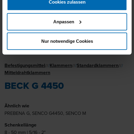
Cookies zulassen
Anpassen
Nur notwendige Cookies
Befestigungsmittel
Klammern
Standard­klammern
//
/
//
/
//
/
Mitteldrahtklammern
BECK G 4450
Ähnlich wie
PREBENA G, SENCO G4450, SENCO M
Schenkellänge
8 - 50 mm | 5/16 - 2"