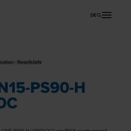
DE
PRODUKT ANFRAGEN
mation
Nagelköpfe
//
/
N15-PS90-H
OC
 CN15-PS90-H LIGNOLOC® von BECK wurde speziell