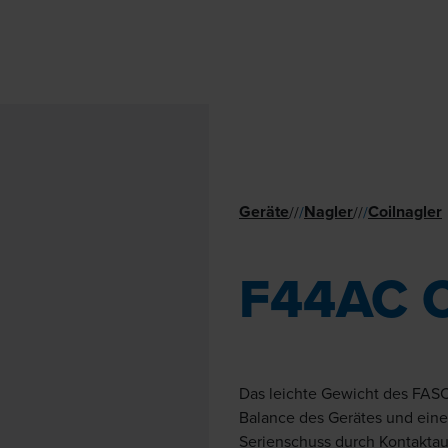
Geräte
Nagler
Coilnagler
//
/
//
/
F44AC 
Das leichte Gewicht des FAS
Balance des Gerätes und ein
Serienschuss durch Kontaktaus