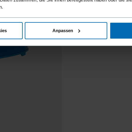
n.
ies
Anpassen