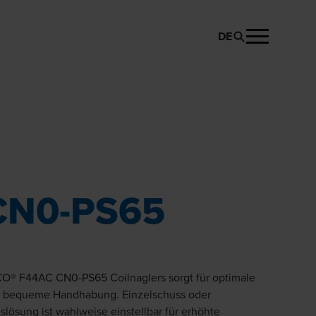
DE
PRODUKT ANFRAGEN
CN0-PS65
CO® F44AC CN0-PS65 Coilnaglers sorgt für optimale
e bequeme Handhabung. Einzelschuss oder
lösung ist wahlweise einstellbar für erhöhte