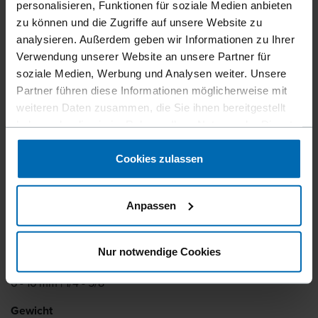
personalisieren, Funktionen für soziale Medien anbieten
zu können und die Zugriffe auf unsere Website zu
analysieren. Außerdem geben wir Informationen zu Ihrer
Verwendung unserer Website an unsere Partner für
Geräte
Klammer­geräte
Spezialklam­mergeräte
//
/
//
/
//
/
soziale Medien, Werbung und Analysen weiter. Unsere
Klammer­geräte für Kunststoff­klammern
Partner führen diese Informationen möglicherweise mit
F1B SR5-16 PLASTIC
weiteren Daten zusammen, die Sie ihnen bereitgestellt
haben oder die sie im Rahmen Ihrer Nutzung der Dienste
gesammelt haben.
Einhandverschluss für schnelles Nachladen. Magazin zum
Cookies zulassen
Laden von unten.
Anpassen
Artikelnummer
11284
Nur notwendige Cookies
Klammerlänge
6 - 16 mm | 1/4 - 5/8"
Gewicht