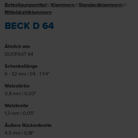
Befestigungsmittel
Klammern
Standard­klammern
//
/
//
/
//
/
Mitteldrahtklammern
BECK D 64
Ähnlich wie
DUOFAST 64
Schenkellänge
6 - 32 mm | 1/4 - 1 1/4"
Walzstärke
0,8 mm | 0,03"
Walzbreite
1,3 mm | 0,05"
Äußere Rückenbreite
4,5 mm | 0,18"