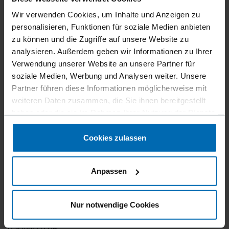
Wir verwenden Cookies, um Inhalte und Anzeigen zu
personalisieren, Funktionen für soziale Medien anbieten
zu können und die Zugriffe auf unsere Website zu
analysieren. Außerdem geben wir Informationen zu Ihrer
Verwendung unserer Website an unsere Partner für
soziale Medien, Werbung und Analysen weiter. Unsere
Befestigungsmittel
Klammern
Verpa­ckungs­klammern
//
/
//
/
Partner führen diese Informationen möglicherweise mit
Rollenklammern
//
/
weiteren Daten zusammen, die Sie ihnen bereitgestellt
BECK SWC 7437
haben oder die sie im Rahmen Ihrer Nutzung der Dienste
gesammelt haben.
Cookies zulassen
Ähnlich wie
BOSTITCH SWC7437
Anpassen
Schenkellänge
12 - 18 mm | 1/2 - 3/4"
Nur notwendige Cookies
Walzstärke
0,9 mm | 0,04"