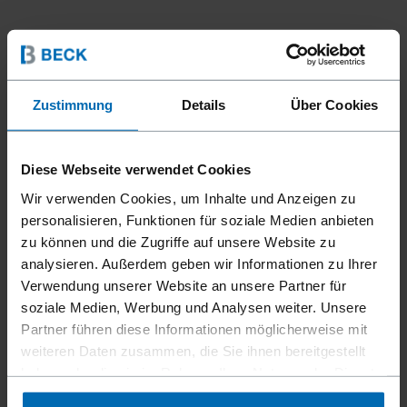
Zustimmung
Details
Über Cookies
Diese Webseite verwendet Cookies
Wir verwenden Cookies, um Inhalte und Anzeigen zu
personalisieren, Funktionen für soziale Medien anbieten
zu können und die Zugriffe auf unsere Website zu
analysieren. Außerdem geben wir Informationen zu Ihrer
Verwendung unserer Website an unsere Partner für
Befestigungsmittel
Klammern
Standard­klammern
//
/
//
/
//
/
soziale Medien, Werbung und Analysen weiter. Unsere
Feindraht­klammern
Partner führen diese Informationen möglicherweise mit
BECK STH 5019
weiteren Daten zusammen, die Sie ihnen bereitgestellt
haben oder die sie im Rahmen Ihrer Nutzung der Dienste
gesammelt haben.