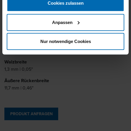
Cookies zulassen
Ähnlich wie
BOSTITCH STH5019
Anpassen
Schenkellänge
6 - 14 mm | 1/4 - 9/16"
Nur notwendige Cookies
Walzstärke
0,5 mm | 0,02"
Walzbreite
1,3 mm | 0,05"
Äußere Rückenbreite
11,7 mm | 0,46"
PRODUKT ANFRAGEN