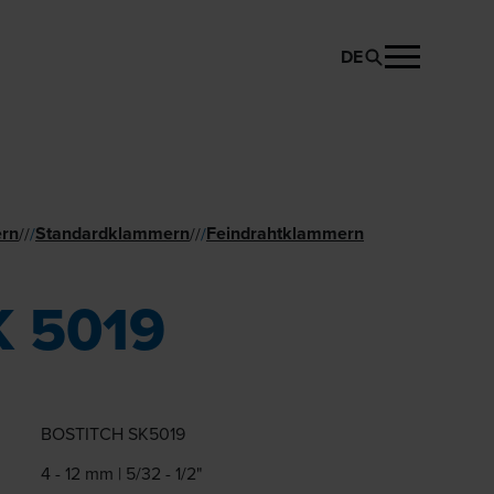
DE
PRODUKT ANFRAGEN
rn
Standard­klammern
Feindraht­klammern
//
/
//
/
K 5019
BOSTITCH SK5019
4 - 12 mm | 5/32 - 1/2"