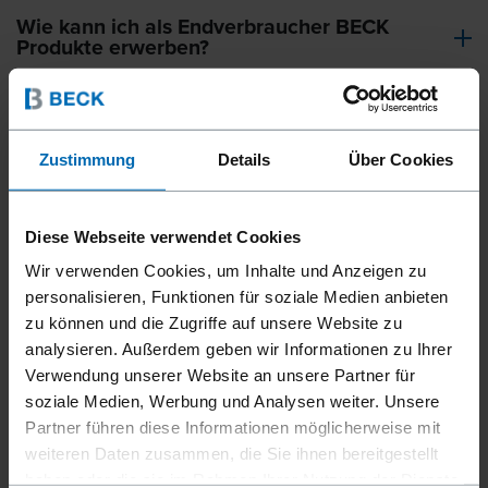
Wie kann ich als Endverbraucher BECK
Produkte erwerben?
Welche Angaben sind für eine Anfrage
notwendig?
Zustimmung
Details
Über Cookies
Passen die Befestigungsmittel auch in
Geräte anderer Anbieter?
Diese Webseite verwendet Cookies
Welche Beschichtungen bietet BECK für
Wir verwenden Cookies, um Inhalte und Anzeigen zu
korrosionsanfällige Anwendungen an?
personalisieren, Funktionen für soziale Medien anbieten
zu können und die Zugriffe auf unsere Website zu
Welche Materialien sind bei den
analysieren. Außerdem geben wir Informationen zu Ihrer
Befestigungsmitteln verfügbar?
Verwendung unserer Website an unsere Partner für
soziale Medien, Werbung und Analysen weiter. Unsere
Partner führen diese Informationen möglicherweise mit
weiteren Daten zusammen, die Sie ihnen bereitgestellt
haben oder die sie im Rahmen Ihrer Nutzung der Dienste