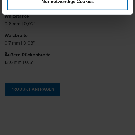
Nur notwendige Cookies
6 - 16 mm | 1/4 - 5/8"
Walzstärke
0,6 mm | 0,02"
Walzbreite
0,7 mm | 0,03"
Äußere Rückenbreite
12,6 mm | 0,5"
PRODUKT ANFRAGEN