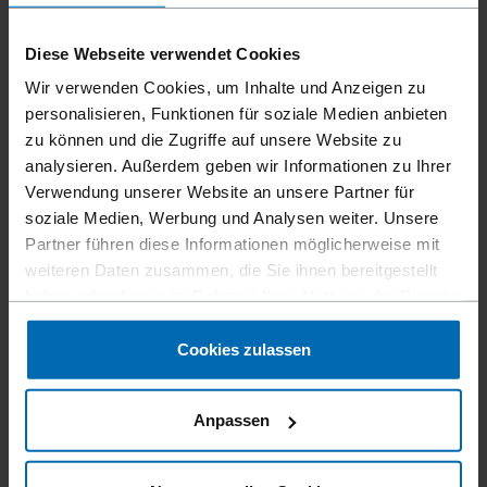
Diese Webseite verwendet Cookies
Wir verwenden Cookies, um Inhalte und Anzeigen zu
personalisieren, Funktionen für soziale Medien anbieten
zu können und die Zugriffe auf unsere Website zu
analysieren. Außerdem geben wir Informationen zu Ihrer
Verwendung unserer Website an unsere Partner für
soziale Medien, Werbung und Analysen weiter. Unsere
Partner führen diese Informationen möglicherweise mit
Befestigungsmittel
Klammern
Standard­klammern
//
/
//
/
//
/
weiteren Daten zusammen, die Sie ihnen bereitgestellt
Feindraht­klammern
haben oder die sie im Rahmen Ihrer Nutzung der Dienste
BECK SECO A
gesammelt haben.
Cookies zulassen
Ähnlich wie
Anpassen
ELASTIC SECO A
Schenkellänge