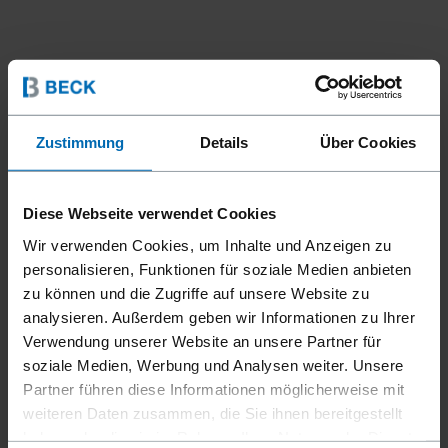
Zustimmung
Details
Über Cookies
Diese Webseite verwendet Cookies
Wir verwenden Cookies, um Inhalte und Anzeigen zu
personalisieren, Funktionen für soziale Medien anbieten
zu können und die Zugriffe auf unsere Website zu
Systeme
SCRAIL® Systeme
//
/
//
/
analysieren. Außerdem geben wir Informationen zu Ihrer
SCRAIL® SPLITLESS System
Verwendung unserer Website an unsere Partner für
SCRAIL® SPLITLESS 15°
soziale Medien, Werbung und Analysen weiter. Unsere
COIL IM PLASTIKBAND
Partner führen diese Informationen möglicherweise mit
weiteren Daten zusammen, die Sie ihnen bereitgestellt
SYSTEM
haben oder die sie im Rahmen Ihrer Nutzung der Dienste