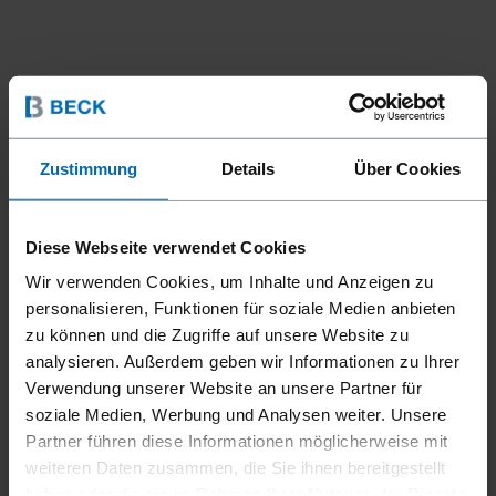
Zustimmung
Details
Über Cookies
Diese Webseite verwendet Cookies
Wir verwenden Cookies, um Inhalte und Anzeigen zu
personalisieren, Funktionen für soziale Medien anbieten
zu können und die Zugriffe auf unsere Website zu
analysieren. Außerdem geben wir Informationen zu Ihrer
Verwendung unserer Website an unsere Partner für
Befestigungsmittel
Klammern
Standard­klammern
//
/
//
/
//
/
soziale Medien, Werbung und Analysen weiter. Unsere
Feindraht­klammern
Partner führen diese Informationen möglicherweise mit
BECK SBS 19
weiteren Daten zusammen, die Sie ihnen bereitgestellt
haben oder die sie im Rahmen Ihrer Nutzung der Dienste