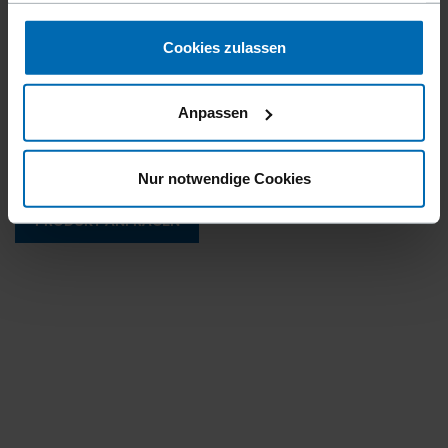
gesammelt haben.
Ähnlich wie
Cookies zulassen
BOSTITCH SBS19
Äußere Rückenbreite
Anpassen
12,5 mm | 0,49"
Nur notwendige Cookies
PRODUKT ANFRAGEN