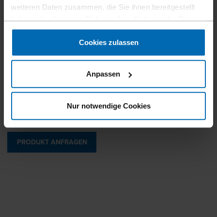
weiteren Daten zusammen, die Sie ihnen bereitgestellt
haben oder die sie im Rahmen Ihrer Nutzung der Dienste
Ähnlich wie
gesammelt haben.
BOSTITCH SB19
Cookies zulassen
Schenkellänge
6 mm | 1/4"
Anpassen
Äußere Rückenbreite
12,8 mm | 0,5"
Nur notwendige Cookies
PRODUKT ANFRAGEN