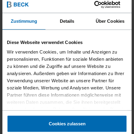
Zustimmung
Details
Über Cookies
Diese Webseite verwendet Cookies
Wir verwenden Cookies, um Inhalte und Anzeigen zu
personalisieren, Funktionen für soziale Medien anbieten
zu können und die Zugriffe auf unsere Website zu
analysieren. Außerdem geben wir Informationen zu Ihrer
Befestigungsmittel
Klammern
Verpa­ckungs­klammern
//
/
//
/
Verwendung unserer Website an unsere Partner für
Streifen­klammern
//
/
soziale Medien, Werbung und Analysen weiter. Unsere
BECK SB 103020
Partner führen diese Informationen möglicherweise mit
weiteren Daten zusammen, die Sie ihnen bereitgestellt
haben oder die sie im Rahmen Ihrer Nutzung der Dienste
16 mm (5/8"), Mitteldraht Klammer
gesammelt haben.
Cookies zulassen
Ähnlich wie