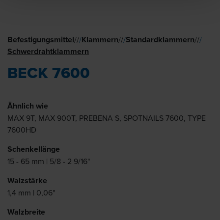
Befestigungsmittel
Klammern
Standard­klammern
//
/
//
/
//
/
Schwer­draht­klammern
BECK 7600
Ähnlich wie
MAX 9T, MAX 900T, PREBENA S, SPOTNAILS 7600, TYPE
7600HD
Schenkellänge
15 - 65 mm | 5/8 - 2 9/16"
Walzstärke
1,4 mm | 0,06"
Walzbreite