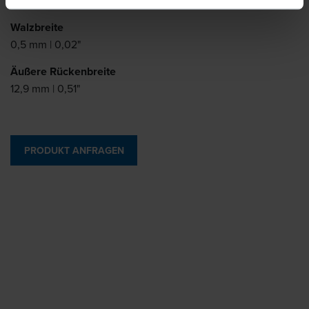
0,4 mm | 0,02"
Walzbreite
0,5 mm | 0,02"
Äußere Rückenbreite
12,9 mm | 0,51"
PRODUKT ANFRAGEN