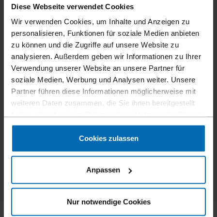
Diese Webseite verwendet Cookies
Wir verwenden Cookies, um Inhalte und Anzeigen zu
personalisieren, Funktionen für soziale Medien anbieten
zu können und die Zugriffe auf unsere Website zu
analysieren. Außerdem geben wir Informationen zu Ihrer
Verwendung unserer Website an unsere Partner für
Befestigungsmittel
Klammern
Standard­klammern
//
/
//
/
//
/
soziale Medien, Werbung und Analysen weiter. Unsere
Feindraht­klammern
Partner führen diese Informationen möglicherweise mit
weiteren Daten zusammen, die Sie ihnen bereitgestellt
BECK RI 26
haben oder die sie im Rahmen Ihrer Nutzung der Dienste
gesammelt haben.
Cookies zulassen
Ähnlich wie
NAGEL RI26, RAPID 66R
Anpassen
Schenkellänge
6 - 8 mm | 1/4 - 5/16"
Nur notwendige Cookies
Walzstärke