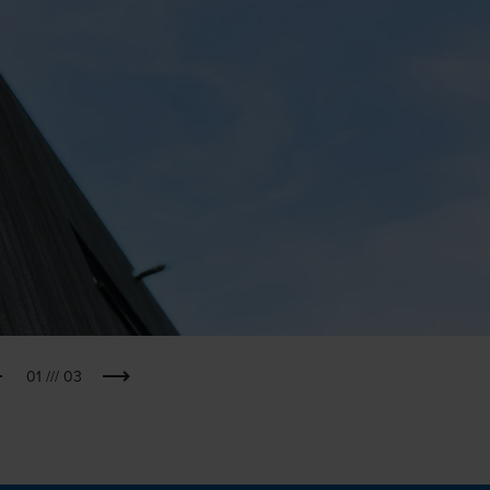
01
///
03