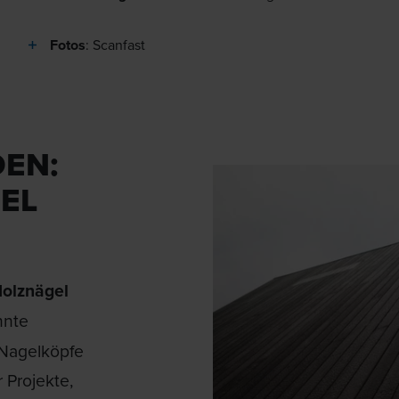
Fotos
: Scanfast
DEN:
EL
olznägel
nnte
 Nagelköpfe
r Projekte,