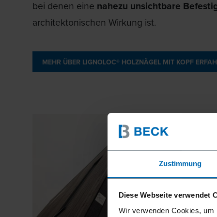
bei denen eine
nahezu unsichtbare Befesti
architektonischen Wirkung ist.
MEHR ÜBER LIGNOLOC® HOLZNÄGEL MIT KOPF ERFA
Zustimmung
Diese Webseite verwendet 
Wir verwenden Cookies, um I