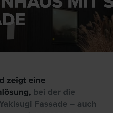
ENHAUS MIT 
ADE
 zeigt eine
nlösung,
bei der die
e Yakisugi Fassade – auch