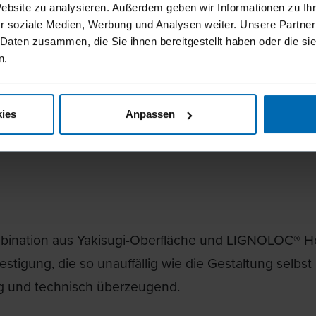
Oberfläche 
Website zu analysieren. Außerdem geben wir Informationen zu I
Anmutung ve
r soziale Medien, Werbung und Analysen weiter. Unsere Partner
 Daten zusammen, die Sie ihnen bereitgestellt haben oder die s
befestigten 
n.
ies
Anpassen
bination aus Yakisugi-Oberfläche und LIGNOLOC® Hol
estigung, die so unauffällig wie die Gestaltung selbst 
ig und technisch überzeugend.