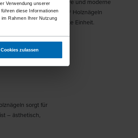
dem Gebäude eine exklusive und moderne
hrer Verwendung unserer
rleiht. Die mit LIGNOLOC® Holznägeln
 führen diese Informationen
ie im Rahmen Ihrer Nutzung
Paneele bilden eine perfekte Einheit.
Cookies zulassen
znägeln sorgt für
ist – ästhetisch,