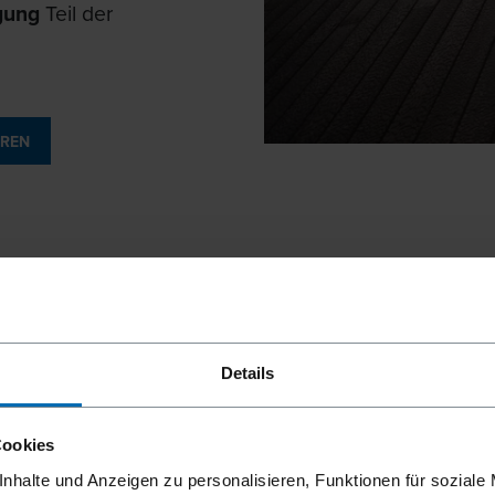
gung
Teil der
HREN
PERFEKT
KREISLA
Details
Die Aufnahme
Cookies
aus Black Li
nhalte und Anzeigen zu personalisieren, Funktionen für soziale