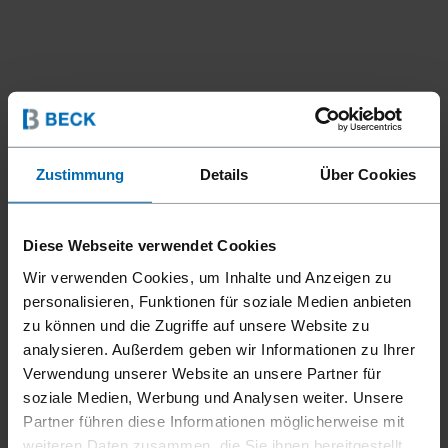
Zustimmung
Details
Über Cookies
Befestigungsmittel
Nägel
Streifen­nägel
//
/
//
/
Diese Webseite verwendet Cookies
PLASTIK STREIFEN DUPLEX
Wir verwenden Cookies, um Inhalte und Anzeigen zu
NÄGEL
personalisieren, Funktionen für soziale Medien anbieten
zu können und die Zugriffe auf unsere Website zu
analysieren. Außerdem geben wir Informationen zu Ihrer
Ideales Befestigungsmittel für temporäre Anwendungen
Verwendung unserer Website an unsere Partner für
wie Betonschalungen. Durch den zweiten Kopf können die
soziale Medien, Werbung und Analysen weiter. Unsere
Nägel wieder mühelos entfernt werden.
Partner führen diese Informationen möglicherweise mit
weiteren Daten zusammen, die Sie ihnen bereitgestellt