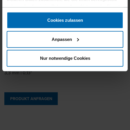
haben oder die sie im Rahmen Ihrer Nutzung der Dienste
Magazinierung
gesammelt haben.
Plastik Streifen
Cookies zulassen
Grad Magazinierung
23°
Anpassen
Länge
65 - 83 mm | 2 9/16 - 3 1/4"
Nur notwendige Cookies
Durchmesser
3,3 mm | 0,13"
PRODUKT ANFRAGEN