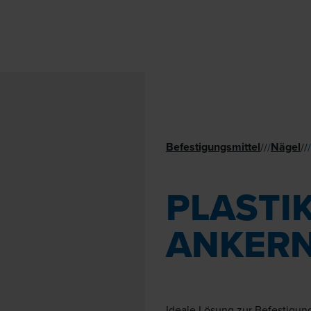
Befestigungsmittel
Nägel
//
/
//
/
PLASTI
ANKER
Ideale Lösung zur Befestigun