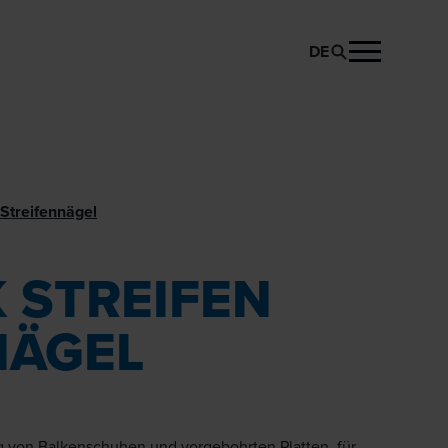
DE
PRODUKT ANFRAGEN
Streifen­nägel
K STREIFEN
NÄGEL
g von Balkenschuhen und vorgebohrten Platten, für