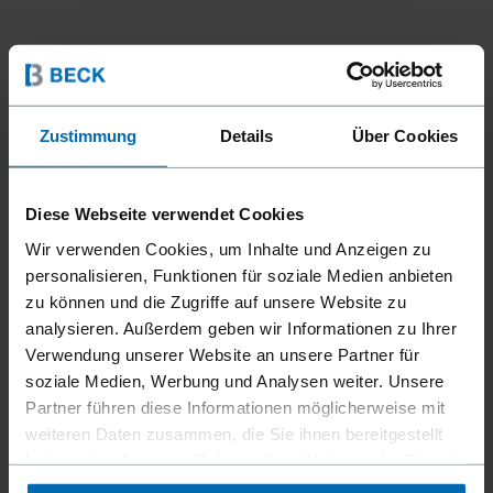
Zustimmung
Details
Über Cookies
Befestigungsmittel
Nägel
Streifen­nägel
//
/
//
/
PAPIER STREIFEN
Diese Webseite verwendet Cookies
RUNDKOPFNÄGEL
Wir verwenden Cookies, um Inhalte und Anzeigen zu
personalisieren, Funktionen für soziale Medien anbieten
zu können und die Zugriffe auf unsere Website zu
analysieren. Außerdem geben wir Informationen zu Ihrer
Klassiker unter den magazinierten Nägeln, speziell für
Verwendung unserer Website an unsere Partner für
Anwendungen im konstruktiven Holzbau perfekt
soziale Medien, Werbung und Analysen weiter. Unsere
geeignet. BECK verfügt über mehrere passende FASCO®
Partner führen diese Informationen möglicherweise mit
Geräte zur Verarbeitung, welche allesamt durch ihre
weiteren Daten zusammen, die Sie ihnen bereitgestellt
Robustheit und Zuverlässigkeit überzeugen.
haben oder die sie im Rahmen Ihrer Nutzung der Dienste
gesammelt haben.