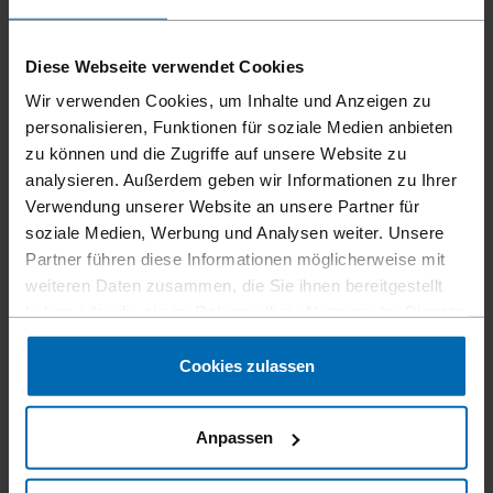
Diese Webseite verwendet Cookies
Wir verwenden Cookies, um Inhalte und Anzeigen zu
personalisieren, Funktionen für soziale Medien anbieten
zu können und die Zugriffe auf unsere Website zu
analysieren. Außerdem geben wir Informationen zu Ihrer
Verwendung unserer Website an unsere Partner für
soziale Medien, Werbung und Analysen weiter. Unsere
Partner führen diese Informationen möglicherweise mit
Befestigungsmittel
Klammern
Standard­klammern
//
/
//
/
//
/
weiteren Daten zusammen, die Sie ihnen bereitgestellt
Feindraht­klammern
haben oder die sie im Rahmen Ihrer Nutzung der Dienste
gesammelt haben.
BECK 24
Cookies zulassen
Ähnlich wie
Anpassen
MAX NR.3, RAPID 44, PREBENA VW, TYPE 24