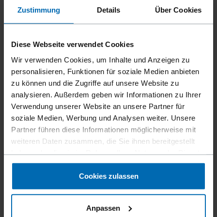
Auszeichnung zeitgleich mit dem German
Zustimmung
Details
Über Cookies
Innovation Award in Gold erhalten haben.
Der Preis ist für uns nicht nur eine
Diese Webseite verwendet Cookies
besondere Anerkennung, sondern auch ein
Wir verwenden Cookies, um Inhalte und Anzeigen zu
kräftiger Motivationsschub, unsere Mission
personalisieren, Funktionen für soziale Medien anbieten
der 360 Grad Ökologisierung des Holzbaus
zu können und die Zugriffe auf unsere Website zu
konsequent weiter voranzutreiben.
analysieren. Außerdem geben wir Informationen zu Ihrer
Verwendung unserer Website an unsere Partner für
Unser neuer Holznagel mit Kopf wurde zwar
soziale Medien, Werbung und Analysen weiter. Unsere
eigens für die Fassade entwickelt, eignet
Partner führen diese Informationen möglicherweise mit
sich aber auch für viele andere
weiteren Daten zusammen, die Sie ihnen bereitgestellt
Anwendungen im Innen- und Außenbereich
haben oder die sie im Rahmen Ihrer Nutzung der Dienste
gesammelt haben.
und beweist, dass ökologischer Holzbau im
Cookies zulassen
Außenbereich genauso einfach umsetzbar
ist wie im Innenbereich“, freut sich
Anpassen
Geschäftsführer Christian Beck über die