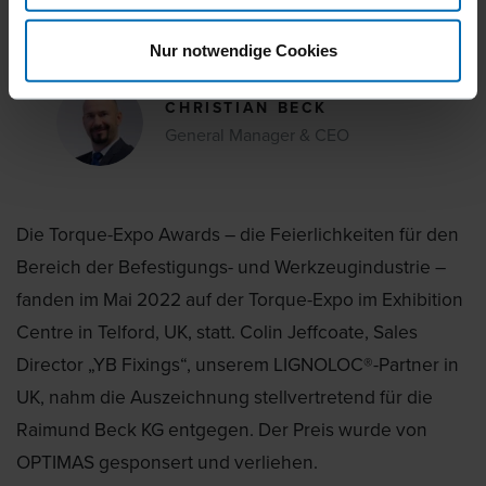
Auszeichnung.
Nur notwendige Cookies
CHRISTIAN BECK
General Manager & CEO
Die Torque-Expo Awards – die Feierlichkeiten für den
Bereich der Befestigungs- und Werkzeugindustrie –
fanden im Mai 2022 auf der Torque-Expo im Exhibition
Centre in Telford, UK, statt. Colin Jeffcoate, Sales
Director „YB Fixings“, unserem LIGNOLOC®-Partner in
UK, nahm die Auszeichnung stellvertretend für die
Raimund Beck KG entgegen. Der Preis wurde von
OPTIMAS gesponsert und verliehen.