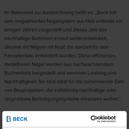
Im Statement zur Auszeichnung heißt es: „Beck hat
sein magaziniertes Nagelsystem aus Holz erstmals vor
einigen Jahren vorgestellt und dieses Jahr das
nachhaltige Sortiment erneut weiterentwickelt,
diesmal mit Nägeln mit Kopf, die speziell für den
Fassadenbau entwickelt wurden. Diese effizienten,
metallfreien Nägel werden aus nachwachsendem
Buchenholz hergestellt und vereinen Leistung und
Nachhaltigkeit. Sie sind ideal für die zunehmende Zahl
von Bauprojekten, die vollständig nachhaltige oder
recycelbare Befestigungssysteme einsetzen wollen.“
„Wir freuen uns sehr, dass wir für unser
LIGNOLOC® Holznagelsystem diese