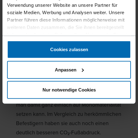
Verwendung unserer Website an unsere Partner für
soziale Medien, Werbung und Analysen weiter. Unsere
Partner führen diese Informationen möglicherweise mit
weiteren Daten zusammen, die Sie ihnen bereitgestellt
haben oder die sie im Rahmen Ihrer Nutzung der Dienste
gesammelt haben.
LIGNOLOC® Holznägel offiziell in FLA+ Materialdatenbank
Cookies zulassen
von FederlegnoArredo gelistet
Anpassen
Unsere LIGNOLOC® Holznägel sind
Nur notwendige Cookies
besonders spannend für den Möbelbau, weil
man damit ganz einfach auf Monomaterialität
setzen kann. Im Vergleich zu herkömmlichen
Befestigern haben sie auch noch einen
deutlich besseren CO₂-Fußabdruck.