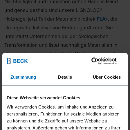
Nachhaltigkeit und Innovation gehen Hand in Hand –
und genau deshalb sind unsere LIGNOLOC®
Holznägel jetzt Teil der Materialbibliothek
FLA+
, die
strategische Initiative von FederlegnoArredo. Sie
unterstützt Unternehmen bei der ökologischen
Transformation und listet nachhaltige Materialien in
einer umfassenden Datenbank. Wir freuen uns, allen
italienischen Fachleuten in den Bereichen Möbelbau
und Holzverarbeitung mehr Informationen über
Zustimmung
Details
Über Cookies
unsere Holznägel LIGNOLOC® geben zu können.
Diese Webseite verwendet Cookies
Wir verwenden Cookies, um Inhalte und Anzeigen zu
personalisieren, Funktionen für soziale Medien anbieten
zu können und die Zugriffe auf unsere Website zu
analysieren. Außerdem geben wir Informationen zu Ihrer