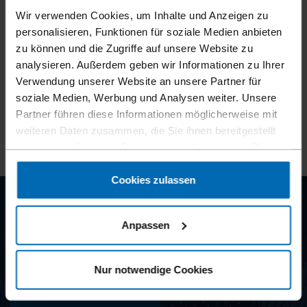
Zum Original-Artikel von Jasmin Rainer:
Wir verwenden Cookies, um Inhalte und Anzeigen zu
personalisieren, Funktionen für soziale Medien anbieten
https://www.holzkurier.com/holzbau/2019/11/eine-
zu können und die Zugriffe auf unsere Website zu
starke--holz-zu-holz-verbindung.html
analysieren. Außerdem geben wir Informationen zu Ihrer
Verwendung unserer Website an unsere Partner für
Erschienen in: Holzkurier - Das internationale
soziale Medien, Werbung und Analysen weiter. Unsere
Wirtschaftsmagazin
Partner führen diese Informationen möglicherweise mit
November 2019 - Seite 20/21
weiteren Daten zusammen, die Sie ihnen bereitgestellt
haben oder die sie im Rahmen Ihrer Nutzung der Dienste
gesammelt haben.
Cookies zulassen
BEYOND
Anpassen
FASTENING
Nur notwendige Cookies