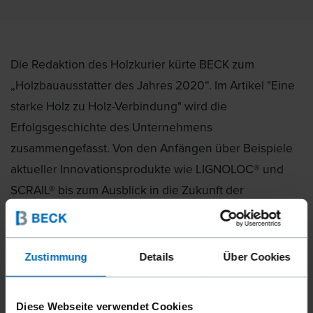
Die Redaktion des Holzkurier kürte BECK zum
„Holzbauausstatter des Jahres 2020“. Im Artikel "Eine
starke Holz zu Holz-Verbindung" wird die
Erfolgsgeschichte des Unternehmens
zusammengefasst. Von den Anfängen über Beispiele
aktueller Innovationsprodukte wie LIGNOLOC® und
SCRAIL® bis zum Ausblick in die Zukunft der
Befestigungstechnik mit automatisierten Lösungen.
Zustimmung
Details
Über Cookies
Vielen Dank für den Artikel und die Auszeichnung.
Wir freuen uns sehr über diese Anerkennung.
Diese Webseite verwendet Cookies