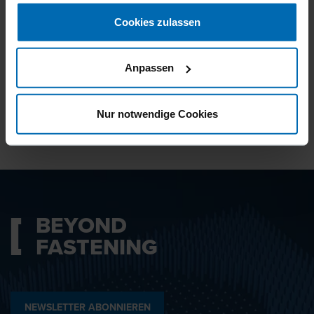
gesammelt haben.
Cookies zulassen
Ich bin mit den
Datenschutzbestimmungen
Anpassen
einverstanden.
Nur notwendige Cookies
ABSENDEN
BEYOND
FASTENING
NEWSLETTER ABONNIEREN