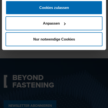
gesammelt haben.
Cookies zulassen
Ich bin mit den
Datenschutzbestimmungen
Anpassen
einverstanden.
Nur notwendige Cookies
ABSENDEN
BEYOND
FASTENING
NEWSLETTER ABONNIEREN