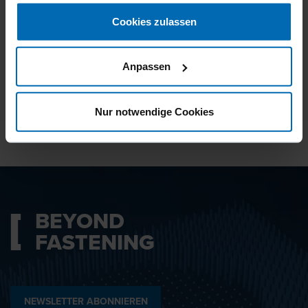
gesammelt haben.
Cookies zulassen
Ich bin mit den
Datenschutzbestimmungen
Anpassen
einverstanden.
Nur notwendige Cookies
ABSENDEN
BEYOND
FASTENING
NEWSLETTER ABONNIEREN