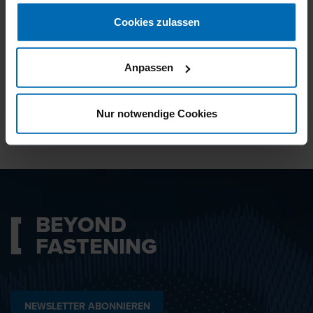
gesammelt haben.
Cookies zulassen
Ich bin mit den
Datenschutzbestimmungen
Anpassen
einverstanden.
Nur notwendige Cookies
ABSENDEN
BEYOND
FASTENING
NEWSLETTER ABONNIEREN