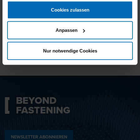
gesammelt haben.
Cookies zulassen
Ich bin mit den
Datenschutzbestimmungen
Anpassen
einverstanden.
Nur notwendige Cookies
ABSENDEN
BEYOND
FASTENING
NEWSLETTER ABONNIEREN