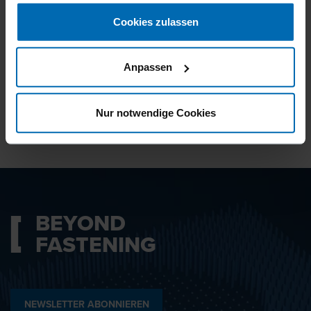
gesammelt haben.
Cookies zulassen
Ich bin mit den
Datenschutzbestimmungen
Anpassen
einverstanden.
Nur notwendige Cookies
ABSENDEN
BEYOND
FASTENING
NEWSLETTER ABONNIEREN