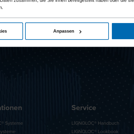
 Daten zusammen, die Sie ihnen bereitgestellt haben oder die s
n.
ies
Anpassen
ationen
Service
® Systeme
LIGNOLOC® Handbuch
Systeme
LIGNOLOC® Lookbook