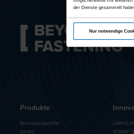
möglicherweise mit weiteren
der Dienste gesammelt habe
BEYOND
Nur notwendige Cook
FASTENING
Produkte
Innov
Befestigungsmittel
LIGNOLOC
Geräte
SCRAIL® 