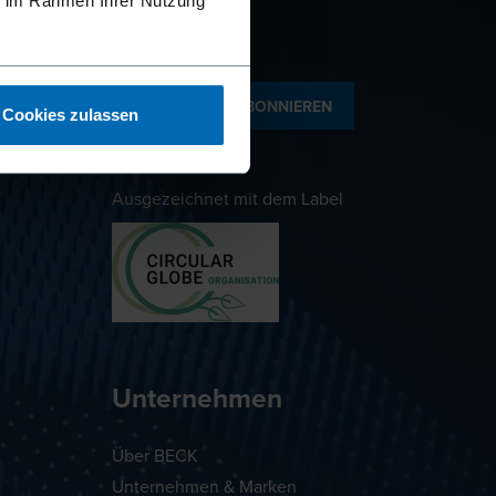
ie im Rahmen Ihrer Nutzung
NEWSLETTER ABONNIEREN
Cookies zulassen
Ausgezeichnet mit dem Label
Unternehmen
Über BECK
Unternehmen & Marken