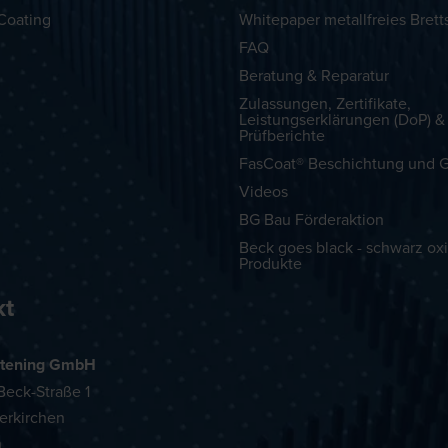
Coating
Whitepaper metallfreies Brett
FAQ
Beratung & Reparatur
Zulassungen, Zertifikate,
Leistungserklärungen (DoP) &
Prüfberichte
FasCoat® Beschichtung und G
Videos
BG Bau Förderaktion
Beck goes black - schwarz oxi
Produkte
kt
tening GmbH
eck-Straße 1
erkirchen
h