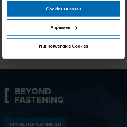
gesammelt haben.
Cookies zulassen
Ich bin mit den
Datenschutzbestimmungen
Anpassen
einverstanden.
Nur notwendige Cookies
ABSENDEN
BEYOND
FASTENING
NEWSLETTER ABONNIEREN