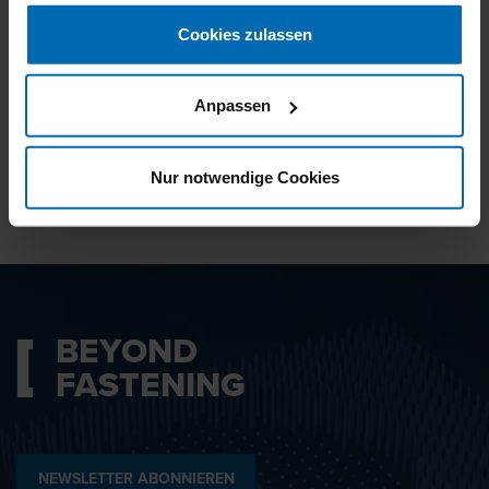
gesammelt haben.
Cookies zulassen
Ich bin mit den
Datenschutzbestimmungen
Anpassen
einverstanden.
Nur notwendige Cookies
ABSENDEN
BEYOND
FASTENING
NEWSLETTER ABONNIEREN