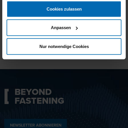
gesammelt haben.
Cookies zulassen
Ich bin mit den
Datenschutzbestimmungen
Anpassen
einverstanden.
Nur notwendige Cookies
ABSENDEN
BEYOND
FASTENING
NEWSLETTER ABONNIEREN