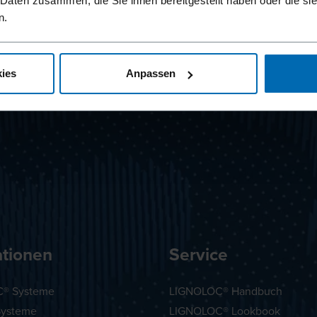
 Daten zusammen, die Sie ihnen bereitgestellt haben oder die s
n.
ies
Anpassen
ationen
Service
® Systeme
LIGNOLOC® Handbuch
Systeme
LIGNOLOC® Lookbook