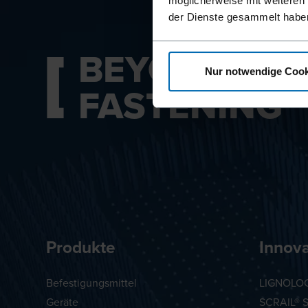
möglicherweise mit weiteren
der Dienste gesammelt habe
BEYOND
Nur notwendige Cook
FASTENING
Produkte
Innov
Befestigungsmittel
LIGNOLOC
Geräte
SCRAIL® 