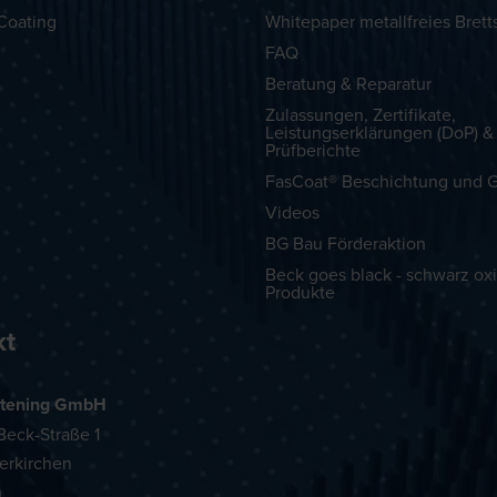
Coating
Whitepaper metallfreies Brett
FAQ
Beratung & Reparatur
Zulassungen, Zertifikate,
Leistungserklärungen (DoP) &
Prüfberichte
FasCoat® Beschichtung und G
Videos
BG Bau Förderaktion
Beck goes black - schwarz oxi
Produkte
kt
tening GmbH
eck-Straße 1
erkirchen
h