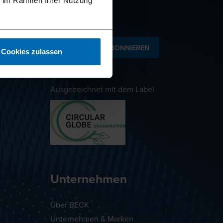
ie im Rahmen Ihrer Nutzung
NEWSLETTER ABONNIEREN
Cookies zulassen
Ausgezeichnet mit dem Label
Unternehmen
Über BECK
Unternehmen & Marken