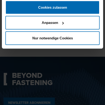
gesammelt haben.
Cookies zulassen
Ich bin mit den
Datenschutzbestimmungen
Anpassen
einverstanden.
Nur notwendige Cookies
ABSENDEN
BEYOND
FASTENING
NEWSLETTER ABONNIEREN