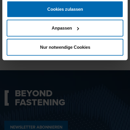
gesammelt haben.
Cookies zulassen
Ich bin mit den
Datenschutzbestimmungen
Anpassen
einverstanden.
Nur notwendige Cookies
ABSENDEN
BEYOND
FASTENING
NEWSLETTER ABONNIEREN