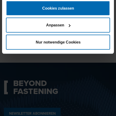
gesammelt haben.
Cookies zulassen
Ich bin mit den
Datenschutzbestimmungen
Anpassen
einverstanden.
Nur notwendige Cookies
ABSENDEN
BEYOND
FASTENING
NEWSLETTER ABONNIEREN