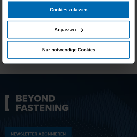
gesammelt haben.
Cookies zulassen
Ich bin mit den
Datenschutzbestimmungen
Anpassen
einverstanden.
Nur notwendige Cookies
ABSENDEN
BEYOND
FASTENING
NEWSLETTER ABONNIEREN