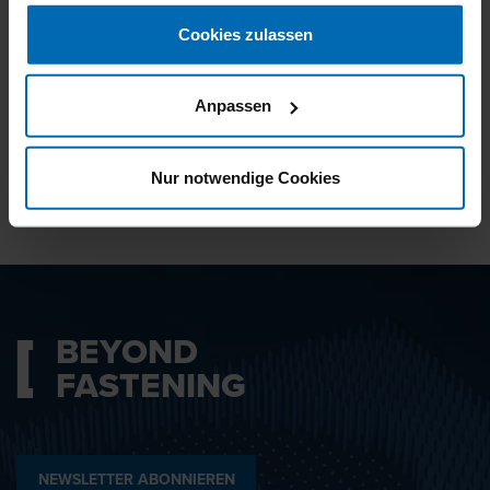
gesammelt haben.
Cookies zulassen
Ich bin mit den
Datenschutzbestimmungen
Anpassen
einverstanden.
Nur notwendige Cookies
ABSENDEN
BEYOND
FASTENING
NEWSLETTER ABONNIEREN