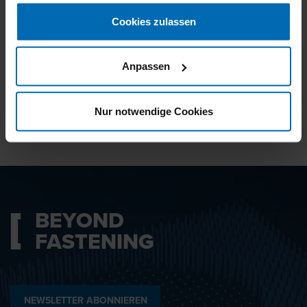
gesammelt haben.
Cookies zulassen
Ich bin mit den
Datenschutzbestimmungen
Anpassen
einverstanden.
Nur notwendige Cookies
ABSENDEN
BEYOND
FASTENING
NEWSLETTER ABONNIEREN