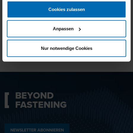
gesammelt haben.
Cookies zulassen
Ich bin mit den
Datenschutzbestimmungen
Anpassen
einverstanden.
Nur notwendige Cookies
ABSENDEN
BEYOND
FASTENING
NEWSLETTER ABONNIEREN